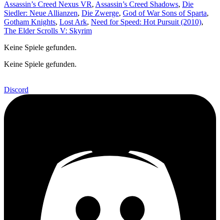
Assassin’s Creed Nexus VR
,
Assassin’s Creed Shadows
,
Die
Siedler: Neue Allianzen
,
Die Zwerge
,
God of War Sons of Sparta
,
Gotham Knights
,
Lost Ark
,
Need for Speed: Hot Pursuit (2010)
,
The Elder Scrolls V: Skyrim
Keine Spiele gefunden.
Keine Spiele gefunden.
Discord