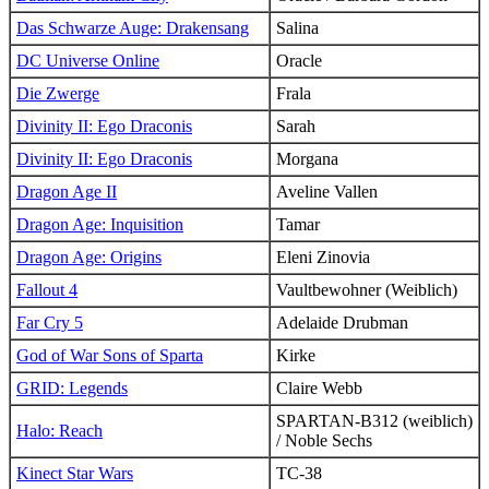
Das Schwarze Auge: Drakensang
Salina
DC Universe Online
Oracle
Die Zwerge
Frala
Divinity II: Ego Draconis
Sarah
Divinity II: Ego Draconis
Morgana
Dragon Age II
Aveline Vallen
Dragon Age: Inquisition
Tamar
Dragon Age: Origins
Eleni Zinovia
Fallout 4
Vaultbewohner (Weiblich)
Far Cry 5
Adelaide Drubman
God of War Sons of Sparta
Kirke
GRID: Legends
Claire Webb
SPARTAN-B312 (weiblich)
Halo: Reach
/ Noble Sechs
Kinect Star Wars
TC-38