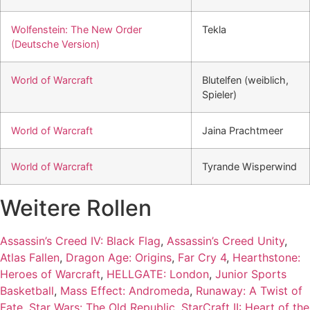
Wolfenstein: The New Order
Tekla
(Deutsche Version)
World of Warcraft
Blutelfen (weiblich,
Spieler)
World of Warcraft
Jaina Prachtmeer
World of Warcraft
Tyrande Wisperwind
Weitere Rollen
Assassin’s Creed IV: Black Flag
,
Assassin’s Creed Unity
,
Atlas Fallen
,
Dragon Age: Origins
,
Far Cry 4
,
Hearthstone:
Heroes of Warcraft
,
HELLGATE: London
,
Junior Sports
Basketball
,
Mass Effect: Andromeda
,
Runaway: A Twist of
Fate
,
Star Wars: The Old Republic
,
StarCraft II: Heart of the