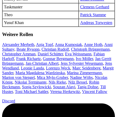
Taskmaster
Clemens Gerhard
Theo
Patrick Stamme
Yusuf Khan
Andreas Torwesten
Weitere Rollen
Alexander Merbeth
,
Anja Topf
,
Anna Kumosiak
,
Anne Hoth
,
Anni
Sultany
,
Beate Rysopp
,
Christian Rudolf
,
Christoph Brüggemann
,
Christopher Amman
,
Daniel Schütter
,
Eva Weissmann
,
Fabian
Harloff
,
Frank Richartz
,
Gunnar Bergmann
,
Ivo Möller
,
Jan Gerrit
Brüggemann
,
Jan-Christian Albert
,
Jens Sylvester Wesemann
,
Jens
Wendland
,
Leonie Landa
,
Lorenzo Weck
,
Marc Seidenberg
,
Margit
Sander
,
Maria Magdalena Wardzinska
,
Marina Zimmermann
,
Marion von Stengel
,
Mica Mylo-Gruber
,
Nadine Wöbs
,
Nicolas
König
,
Nikolai Terminante
,
Nils Rieke
,
Nilz Bessel
,
Robin
Beckmann
,
Sonja Szylowicki
,
Souzan Alavi
,
Tanja Dohse
,
Till
Huster
,
Toni Michael Sattler
,
Verena Herkewitz
,
Vincent Fallow
Discord