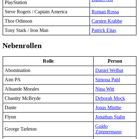
PlayStation
Steve Rogers / Captain America
Roman Rossa
Thor Odinson
Carsten Krabbe
Tony Stark / Iron Man
Patrick Elias
Nebenrollen
Rolle
Person
Abomination
Daniel Welbat
Aim PA
Simona Pahl
Alisande Morales
Nina Witt
Chastity McBryde
Deborah Mock
Dante
Jonas Minthe
Flynn
Jonathan Stahn
Guido
George Tarleton
Zimmermann