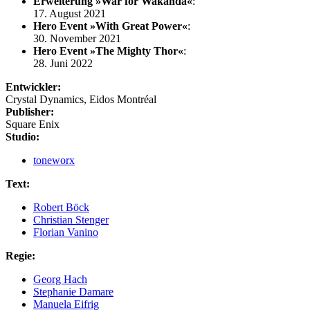
Erweiterung »War for Wakanda«
:
17. August 2021
Hero Event »With Great Power«
:
30. November 2021
Hero Event »The Mighty Thor«
:
28. Juni 2022
Entwickler:
Crystal Dynamics, Eidos Montréal
Publisher:
Square Enix
Studio:
toneworx
Text:
Robert Böck
Christian Stenger
Florian Vanino
Regie:
Georg Hach
Stephanie Damare
Manuela Eifrig