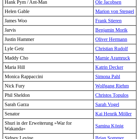
Hank Pym / Ant-Man
Ole Jacobsen
Helen Gable
Marion von Stengel
James Woo
Frank Stieren
Jarvis
Benjamin Morik
Justin Hammer
Oliver Hermann
Lyle Getz
Christian Rudolf
Maddy Cho
Marnie Aramruck
Maria Hill
Katrin Decker
Monica Rappaccini
Simona Pahl
Nick Fury
Wolfgang Riehm
Phil Sheldon
Christos Topulos
Sarah Garza
Sarah Vogel
Senator
Kai Henrik Möller
Shuri
in der Erweiterung »War for
Samina König
Wakanda«
Sidney Levine
Brian Sommer