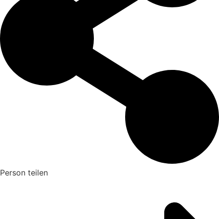
Person teilen