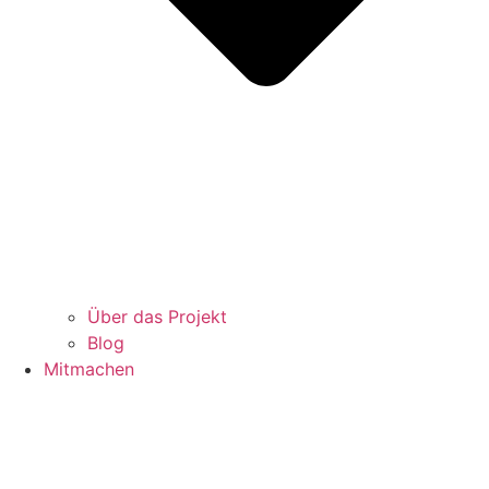
Über das Projekt
Blog
Mitmachen