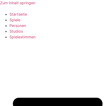
Zum Inhalt springen
Startseite
Spiele
Personen
Studios
Spielestimmen