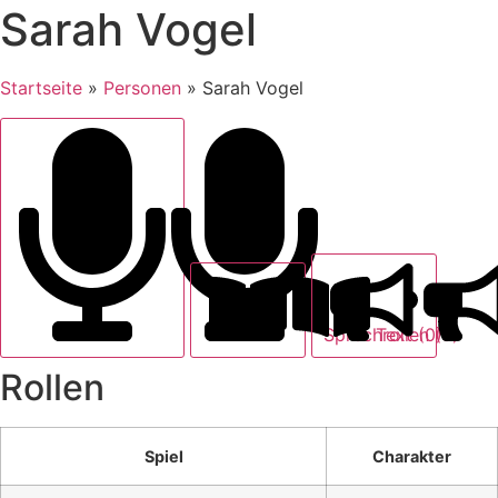
Sarah Vogel
Startseite
»
Personen
»
Sarah Vogel
Text (0)
Sprechrollen (6)
Rollen
Spiel
Charakter