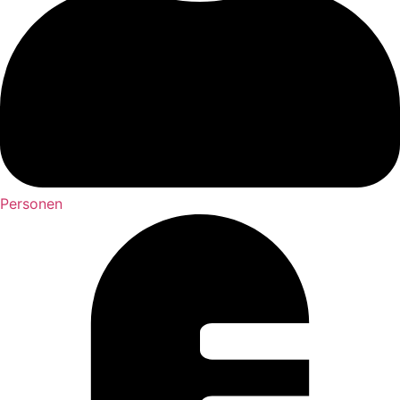
Personen