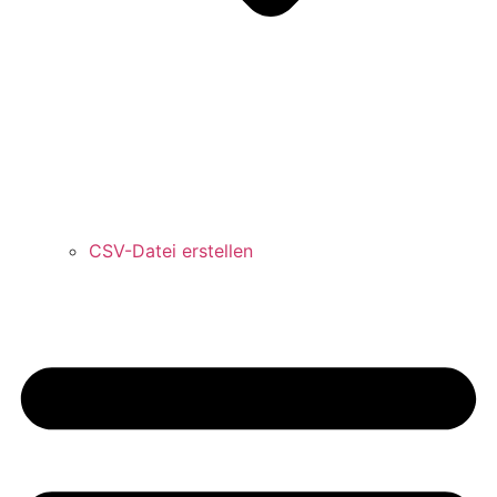
CSV-Datei erstellen