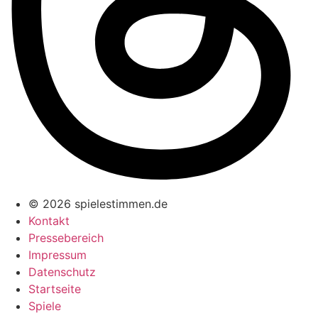
© 2026 spielestimmen.de
Kontakt
Pressebereich
Impressum
Datenschutz
Startseite
Spiele