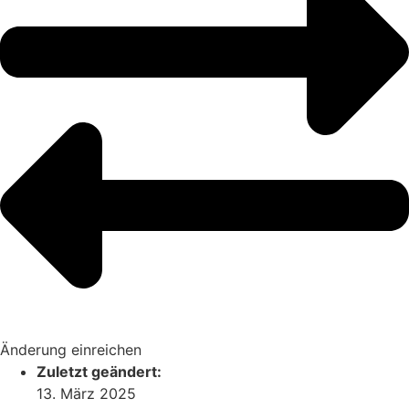
Änderung einreichen
Zuletzt geändert:
13. März 2025