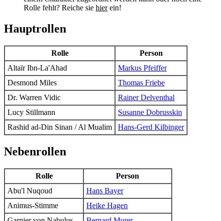
Rolle fehlt? Reiche sie
hier
ein!
Hauptrollen
Rolle
Person
Altaïr Ibn-La'Ahad
Markus Pfeiffer
Desmond Miles
Thomas Friebe
Dr. Warren Vidic
Rainer Delventhal
Lucy Stillmann
Susanne Dobrusskin
Rashid ad-Din Sinan / Al Mualim
Hans-Gerd Kilbinger
Nebenrollen
Rolle
Person
Abu'l Nuqoud
Hans Bayer
Animus-Stimme
Heike Hagen
Garnier von Nabulus
Bernard Murer