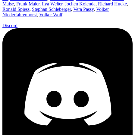
Maise
,
Frank Maier
,
Ilya Welter
,
Jochen Kolenda
,
Richard Hucke
,
Ronald Spiess
,
Stephan Schleberger
,
Vera Passy
,
Volker
Niederfahrenhorst
,
Volker Wolf
Discord