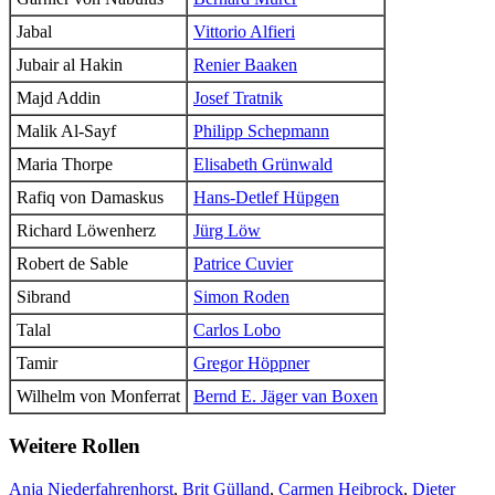
Jabal
Vittorio Alfieri
Jubair al Hakin
Renier Baaken
Majd Addin
Josef Tratnik
Malik Al-Sayf
Philipp Schepmann
Maria Thorpe
Elisabeth Grünwald
Rafiq von Damaskus
Hans-Detlef Hüpgen
Richard Löwenherz
Jürg Löw
Robert de Sable
Patrice Cuvier
Sibrand
Simon Roden
Talal
Carlos Lobo
Tamir
Gregor Höppner
Wilhelm von Monferrat
Bernd E. Jäger van Boxen
Weitere Rollen
Anja Niederfahrenhorst
,
Brit Gülland
,
Carmen Heibrock
,
Dieter