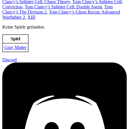
Clancy’s Splinter Cell: Chaos Theory
,
Tom Clancy’s Splinter Cell:
Conviction
,
Tom Clancy’s Splinter Cell: Double Agent
,
Tom
Clancy’s The Division 2
,
Tom Clancy’s Ghost Recon: Advanced
Warfighter 2
,
XIII
Keine Spiele gefunden.
Spiel
Gray Matter
Discord