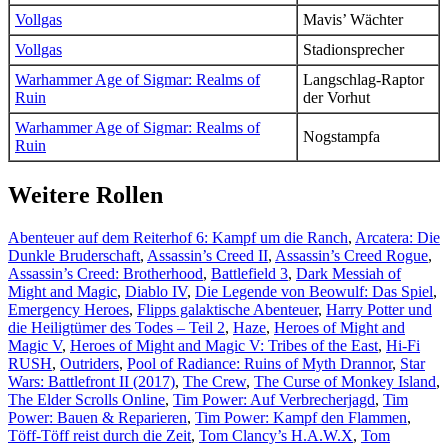
Vollgas
Mavis’ Wächter
Vollgas
Stadionsprecher
Warhammer Age of Sigmar: Realms of
Langschlag-Raptor
Ruin
der Vorhut
Warhammer Age of Sigmar: Realms of
Nogstampfa
Ruin
Weitere Rollen
Abenteuer auf dem Reiterhof 6: Kampf um die Ranch
,
Arcatera: Die
Dunkle Bruderschaft
,
Assassin’s Creed II
,
Assassin’s Creed Rogue
,
Assassin’s Creed: Brotherhood
,
Battlefield 3
,
Dark Messiah of
Might and Magic
,
Diablo IV
,
Die Legende von Beowulf: Das Spiel
,
Emergency Heroes
,
Flipps galaktische Abenteuer
,
Harry Potter und
die Heiligtümer des Todes – Teil 2
,
Haze
,
Heroes of Might and
Magic V
,
Heroes of Might and Magic V: Tribes of the East
,
Hi-Fi
RUSH
,
Outriders
,
Pool of Radiance: Ruins of Myth Drannor
,
Star
Wars: Battlefront II (2017)
,
The Crew
,
The Curse of Monkey Island
,
The Elder Scrolls Online
,
Tim Power: Auf Verbrecherjagd
,
Tim
Power: Bauen & Reparieren
,
Tim Power: Kampf den Flammen
,
Töff-Töff reist durch die Zeit
,
Tom Clancy’s H.A.W.X
,
Tom