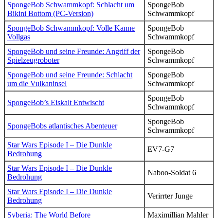
SpongeBob Schwammkopf: Schlacht um
SpongeBob
Bikini Bottom (PC-Version)
Schwammkopf
SpongeBob Schwammkopf: Volle Kanne
SpongeBob
Vollgas
Schwammkopf
SpongeBob und seine Freunde: Angriff der
SpongeBob
Spielzeugroboter
Schwammkopf
SpongeBob und seine Freunde: Schlacht
SpongeBob
um die Vulkaninsel
Schwammkopf
SpongeBob
SpongeBob’s Eiskalt Entwischt
Schwammkopf
SpongeBob
SpongeBobs atlantisches Abenteuer
Schwammkopf
Star Wars Episode I – Die Dunkle
EV7-G7
Bedrohung
Star Wars Episode I – Die Dunkle
Naboo-Soldat 6
Bedrohung
Star Wars Episode I – Die Dunkle
Verirrter Junge
Bedrohung
Syberia: The World Before
Maximillian Mahler