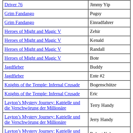
Driver 76
Jimmy Yip
Grim Fandango
Pugsy
Grim Fandango
Einradfahrer
Heroes of Might and Magic V
Zehir
Heroes of Might and Magic V
Kenald
Heroes of Might and Magic V
Randall
Heroes of Might and Magic V
Bote
Jagdfieber
Buddy
Jagdfieber
Ente #2
Knights of the Temple: Infernal Crusade
Bogenschütze
Knights of the Temple: Infernal Crusade
Eric
Layton’s Mystery Journey: Katrielle und
Terry Handy
die Verschwörung der Millionäre
Layton’s Mystery Journey: Katrielle und
Jerry Handy
die Verschwörung der Millionäre
Layton’s Mystery Journey: Katrielle und