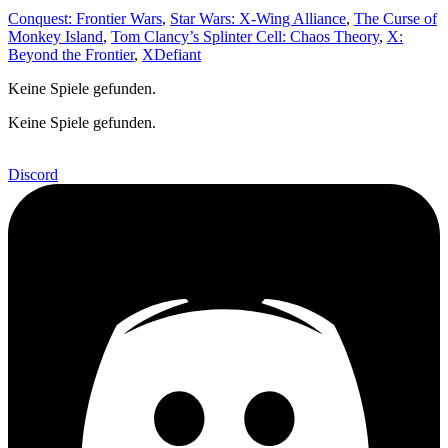
Conquest: Frontier Wars
,
Star Wars: X-Wing Alliance
,
The Curse of
Monkey Island
,
Tom Clancy’s Splinter Cell: Chaos Theory
,
X:
Beyond the Frontier
,
XDefiant
Keine Spiele gefunden.
Keine Spiele gefunden.
Discord