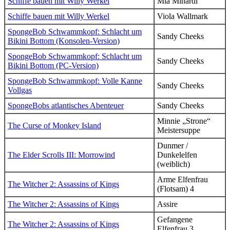
Schiffe bauen mit Willy Werkel
Mia Minardi
Schiffe bauen mit Willy Werkel
Viola Wallmark
SpongeBob Schwammkopf: Schlacht um
Sandy Cheeks
Bikini Bottom (Konsolen-Version)
SpongeBob Schwammkopf: Schlacht um
Sandy Cheeks
Bikini Bottom (PC-Version)
SpongeBob Schwammkopf: Volle Kanne
Sandy Cheeks
Vollgas
SpongeBobs atlantisches Abenteuer
Sandy Cheeks
Minnie „Strone“
The Curse of Monkey Island
Meistersuppe
Dunmer /
The Elder Scrolls III: Morrowind
Dunkelelfen
(weiblich)
Arme Elfenfrau
The Witcher 2: Assassins of Kings
(Flotsam) 4
The Witcher 2: Assassins of Kings
Assire
Gefangene
The Witcher 2: Assassins of Kings
Elfenfrau 3