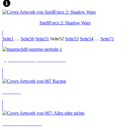
SpellForce 2: Shadow Wars
Seite
1
…
Seite
50
Seite
51
Seite
52
Seite
53
Seite
54
…
Seite
71
(T)raumschiff Surprise – Periode 1
007 Racing
007: Alles oder nichts