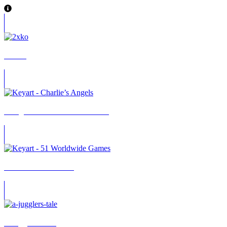
2XKO
3 Engel für Charlie: Volle Power
51 Worldwide Games
A Juggler’s Tale