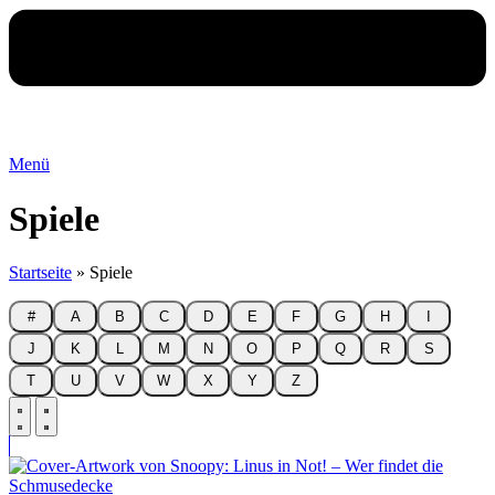
Menü
Spiele
Startseite
»
Spiele
#
A
B
C
D
E
F
G
H
I
J
K
L
M
N
O
P
Q
R
S
T
U
V
W
X
Y
Z