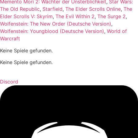
Memento Mori 2: Wächter der Unsterblichkeit
,
Star Wars:
The Old Republic
,
Starfield
,
The Elder Scrolls Online
,
The
Elder Scrolls V: Skyrim
,
The Evil Within 2
,
The Surge 2
,
Wolfenstein: The New Order (Deutsche Version)
,
Wolfenstein: Youngblood (Deutsche Version)
,
World of
Warcraft
Keine Spiele gefunden.
Keine Spiele gefunden.
Discord